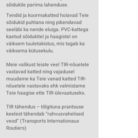
sõidukile parima lahenduse.
Tendid ja koormakatted hoiavad Teie
sõidukid puhtana ning pikendavad
seeläbi ka nende eluiga. PVC-kattega
kaetud sõidukitel ja haagistel on
väiksem tuuletakistus, mis tagab ka
väiksema kütusekulu.
Meie valikust leiate veel TIR-nõuetele
vastavad katted ning vajadusel
muudame ka Teie vanad katted TIR-
nõuetele vastavaks ehk valmistame
Teie haagise ette TIR-ülevaatuseks.
TIR tähendus – tõlgituna prantsuse
keelest tähendab “rahvusvahelised
veod” (Transports Internationaux
Routiers)