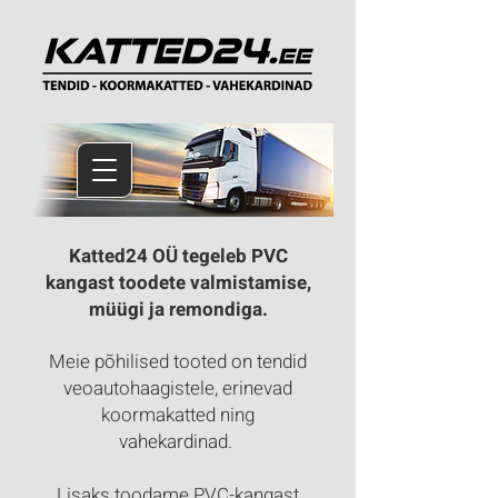
Katted24 OÜ tegeleb PVC
kangast toodete valmistamise,
müügi ja remondiga.
Meie põhilised tooted on tendid
veoautohaagistele, erinevad
koormakatted ning
vahekardinad.
Lisaks toodame PVC-kangast