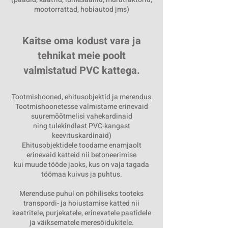
mootorrattad, hobiautod jms)
Kaitse oma kodust vara ja
tehnikat meie poolt
valmistatud PVC kattega.
Tootmishooned, ehitusobjektid ja merendus
Tootmishoonetesse valmistame erinevaid
suuremõõtmelisi vahekardinaid
ning tulekindlast PVC-kangast
keevituskardinaid)
Ehitusobjektidele toodame enamjaolt
erinevaid katteid nii betoneerimise
kui muude tööde jaoks, kus on vaja tagada
töömaa kuivus ja puhtus.
Merenduse puhul on põhiliseks tooteks
transpordi- ja hoiustamise katted nii
kaatritele, purjekatele, erinevatele paatidele
ja väiksematele meresõidukitele.