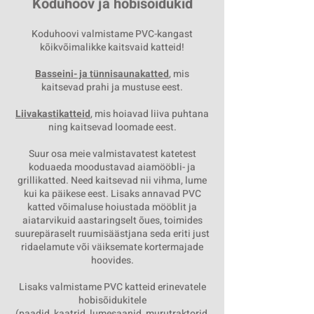
Koduhoov ja hobi
sõidukid
Koduhoovi valmistame PVC-kangast
kõikvõimalikke kaitsvaid katteid!
Basseini- ja tünnisaunakatted
, mis
kaitsevad prahi ja mustuse eest.
Liivakastikatteid
, mis hoiavad liiva puhtana
ning kaitsevad loomade eest.
Suur osa meie valmistavatest katetest
koduaeda moodustavad aiamööbli- ja
grillikatted. Need kaitsevad nii vihma, lume
kui ka päikese eest. Lisaks annavad PVC
katted võimaluse hoiustada mööblit ja
aiatarvikuid aastaringselt õues, toimides
suurepäraselt ruumisäästjana seda eriti just
ridaelamute või väiksemate kortermajade
hoovides.
Lisaks valmistame PVC katteid erinevatele
hobisõidukitele
(paadid, kaatrid, lumesaanid, murutraktorid,