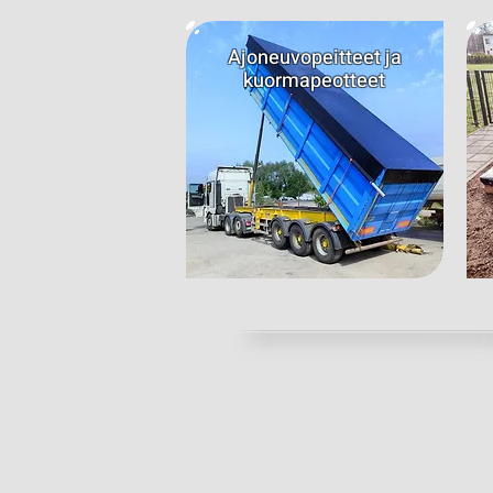
Ajoneuvopeitteet ja
kuormapeotteet