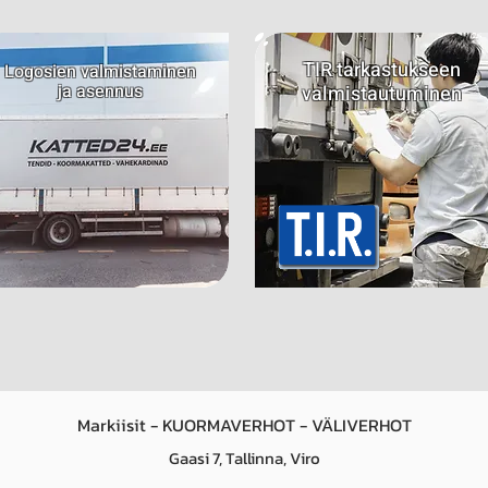
TIR tarkastukseen
Logosien valmistaminen
ja asennus
valmistautuminen
Markiisit - KUORMAVERHOT - VÄLIVERHOT
Gaasi 7, Tallinna, Viro