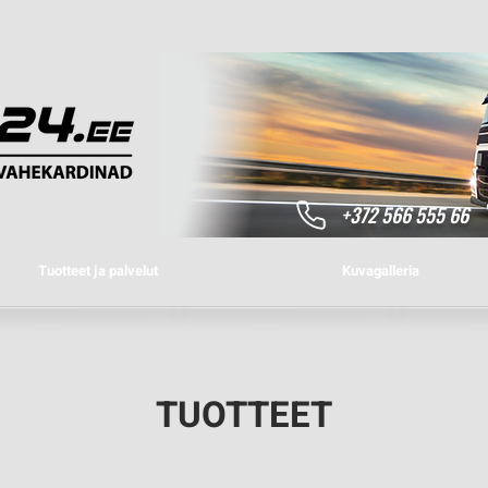
+372 566 555 66
Tuotteet ja palvelut
Kuvagalleria
TUOTTEET