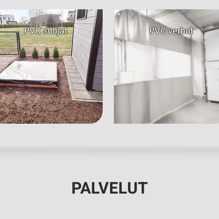
PVC suojat
PVC verhot
PALVELUT