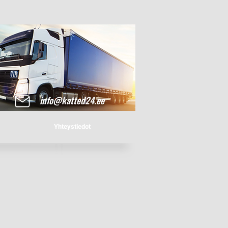
info@katted24.ee
Yhteystiedot