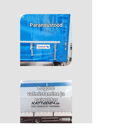
Parandustööd
Logode
valmistamine ja
paigaldus