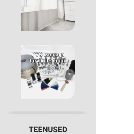
PVC kanga ja
tarvikute müük
TEENUSED