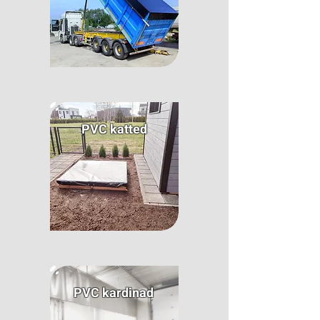
PVC katted
PVC kardinad